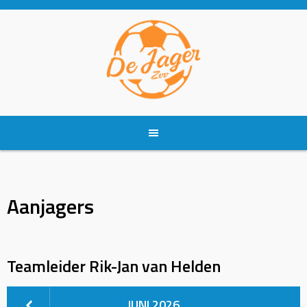
Skip
to
content
Aanjagers
Teamleider
Rik-Jan van Helden
JUNI 2026