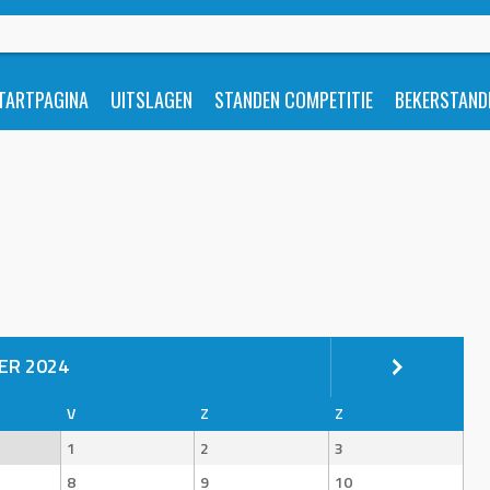
TARTPAGINA
UITSLAGEN
STANDEN COMPETITIE
BEKERSTAND
ER 2024
V
Z
Z
1
2
3
8
9
10