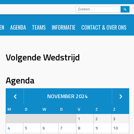
ZOEKE
NAAR:
EN
AGENDA
TEAMS
INFORMATIE
CONTACT & OVER ONS
Volgende Wedstrijd
Agenda
NOVEMBER 2024
M
D
W
D
V
Z
Z
1
2
3
4
5
6
7
8
9
10