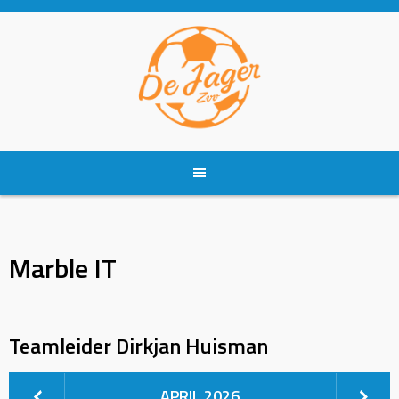
Skip
to
content
Marble IT
Teamleider
Dirkjan Huisman
APRIL 2026