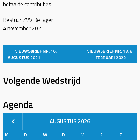
betaalde contributies.
Bestuur ZVV De Jager
4 november 2021
Post
←
NIEUWSBRIEF NR. 16,
NIEUWSBRIEF NR. 18, 8
AUGUSTUS 2021
FEBRUARI 2022
→
navigation
Volgende Wedstrijd
Agenda
AUGUSTUS 2026
M
D
W
D
V
Z
Z