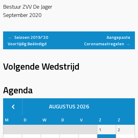
Bestuur ZVV De Jager
September 2020
Post
←
Seizoen 2019/’20
Aangepaste
Voortijdig Beëindigd
Coronamaatregelen
→
navigation
Volgende Wedstrijd
Agenda
AUGUSTUS 2026
M
D
W
D
V
Z
Z
1
2